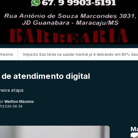
o das telas na saúde mental já é debatido em 80% das escolas
Inscr
 de atendimento digital
meira etapa
Por
Wellton Máximo
7/2026 08:36
Ma