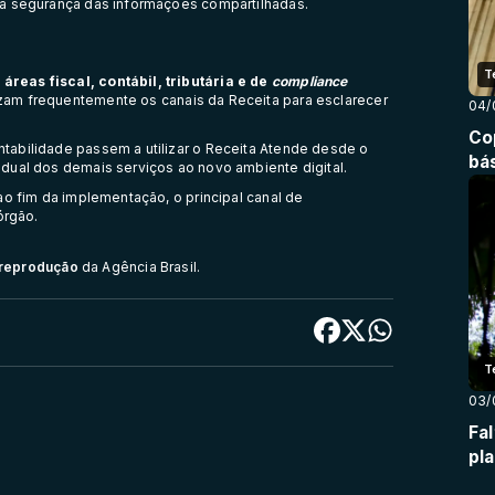
 a segurança das informações compartilhadas.
T
reas fiscal, contábil, tributária e de
compliance
lizam frequentemente os canais da Receita para esclarecer
04/
Co
tabilidade passem a utilizar o Receita Atende desde o
bá
dual dos demais serviços ao novo ambiente digital.
ao fim da implementação, o principal canal de
órgão.
e reprodução
da Agência Brasil.
T
03/
Fa
pl