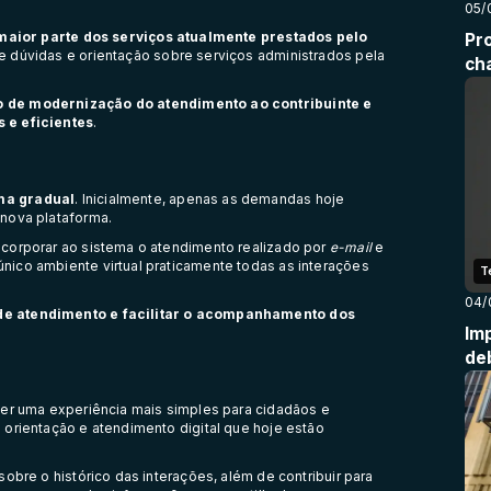
05/
 maior parte dos serviços atualmente prestados pelo
Pr
de dúvidas e orientação sobre serviços administrados pela
ch
o de modernização do atendimento ao contribuinte e
 e eficientes
.
ma gradual
. Inicialmente, apenas as demandas hoje
nova plataforma.
ncorporar ao sistema o atendimento realizado por
e-mail
e
ico ambiente virtual praticamente todas as interações
T
04/
de atendimento e facilitar o acompanhamento dos
Im
de
cer uma experiência mais simples para cidadãos e
 orientação e atendimento digital que hoje estão
obre o histórico das interações, além de contribuir para