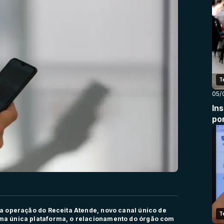
T
05/
In
po
) a operação do Receita Atende, novo canal único de
T
uma única plataforma, o relacionamento do órgão com