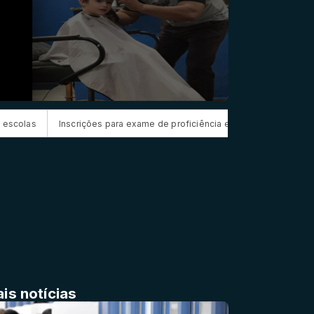
ições para exame de proficiência em português terminam quinta
Prou
is notícias