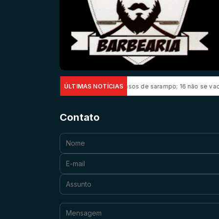
ão Paulo confirma 23 casos de sarampo; 16 não se vacinaram
ÚLTIMAS NOTÍCIAS
Retira
Contato
Nome:
E-mail:
Assunto:
Mensagem: