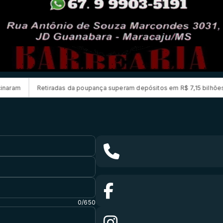
das da poupança superam depósitos em R$ 7,15 bilhões em julho
Cand
0/650