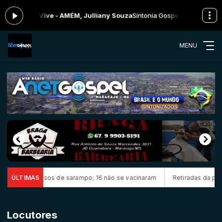
a: Jesus Vive - AMÉM, Julliany Souza
Sintonia Gospel das 00:00 às 
MENU
firma 23 casos de sarampo; 16 não se vacinaram
ÚLTIMAS
Retiradas da poupa
Locutores