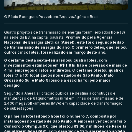
© Fábio Rodrigues Pozzebom/Arquivo/Agência Brasil
Quatro projetos de transmissão de energia foram leiloados hoje (3)
na sede da B3, na capital paulista.
Promovido pela Agência
Nacional de Energia Elétrica (Aneel), este foi o segundo leilão
de transmissão de energia do ano. O primeiro deles, que leiloou
outros cinco lotes, foi realizado em março deste ano.
O certame desta sexta-feira leiloou quatro lotes, com
investimentos estimados em R$ 1,8 bilhão e previsão de mais de
4 mil empregos diretos e indiretos.
O
certame ofertou quatros
lotes (7 a 10) localizados nos estados de São Paulo, Mato
Grosso do Sul e Mato Grosso e a escolha foi pelo maior
deságio.
Segundo a Aneel, a licitação pública se destina à construção e
manutenção de 61 quilômetros (km) em linhas de transmissão e de
2.400 megavolt-ampères (MVA) em capacidade de transformação
de subestações.
O primeiro lote leiloado hoje foi o número 7, composto por
instalações no estado de São Paulo. A empresa vencedora foi o
Consórcio Olympus XX, que ofertou R$ 96,7 milhões de Receita
Anual Permitida (RAP), com deságio de 52% em relação ao teto