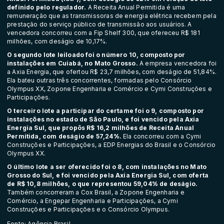
definido pelo regulador.
A Receita Anual Permitida é uma
remuneração que as transmissoras de energia elétrica recebem pela
prestação do serviço público de transmissão aos usuários. A
vencedora concorreu com a Fip Shelf 300, que ofereceu R$ 181
milhões, com deságio de 10,17%.
O segundo lote leiloado foi o número 10, composto por
instalações em Cuiabá, no Mato Grosso.
A empresa vencedora foi
a Axia Energia, que ofertou R$ 23,7 milhões, com deságio de 51,84%.
Ela bateu outras três concorrentes, formadas pelo Consórcio
Olympus XX, Zopone Engenharia e Comércio e Cymi Construções e
Participações.
O terceiro lote a participar do certame foi o 9, composto por
instalações no estado de São Paulo, e foi vencido pela Axia
Energia Sul, que propôs R$ 16,2 milhões de Receita Anual
Permitida, com deságio de 57,24%.
Ela concorreu com a Cymi
Construções e Participações, a EDP Energias do Brasil e o Consórcio
Olympus XX.
O último lote a ser oferecido foi o 8, com instalações no Mato
Grosso do Sul, e foi vencido pela Axia Energia Sul, com oferta
de R$ 10,8 milhões, o que representou 59,04% de deságio.
Também concorreram a Cox Brasil, a Zopone Engenharia e
Comércio, a Engepar Engenharia e Participações, a Cymi
Construções e Participações e o Consórcio Olympus.
Fonte: Agência Brasil