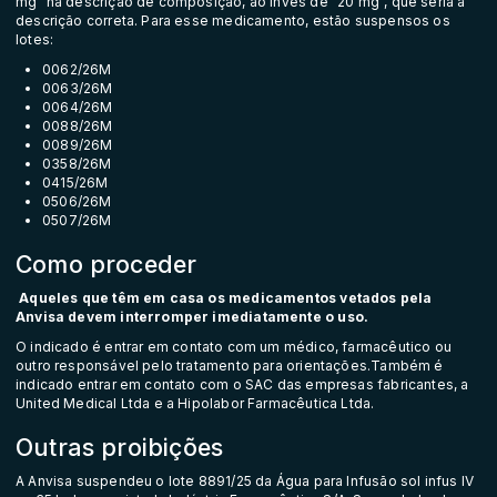
mg” na descrição de composição, ao invés de “20 mg”, que seria a
descrição correta. Para esse medicamento, estão suspensos os
lotes:
0062/26M
0063/26M
0064/26M
0088/26M
0089/26M
0358/26M
0415/26M
0506/26M
0507/26M
Como proceder
Aqueles que têm em casa os medicamentos vetados pela
Anvisa devem interromper imediatamente o uso.
O indicado é entrar em contato com um médico, farmacêutico ou
outro responsável pelo tratamento para orientações.Também é
indicado entrar em contato com o SAC das empresas fabricantes, a
United Medical Ltda e a Hipolabor Farmacêutica Ltda.
Outras proibições
A Anvisa suspendeu o lote 8891/25 da Água para Infusão sol infus IV