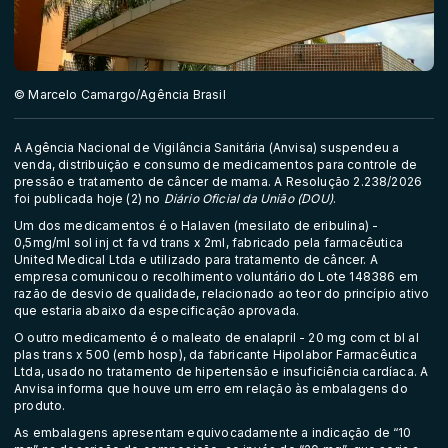
© Marcelo Camargo/Agência Brasil
A Agência Nacional de Vigilância Sanitária (Anvisa) suspendeu a
venda, distribuição e consumo de medicamentos para controle de
pressão e tratamento de câncer de mama. A
Resolução 2.238/2026
foi publicada hoje (2) no
Diário Oficial da União (DOU)
.
Um dos medicamentos é o Halaven (mesilato de eribulina) -
0,5mg/ml sol inj ct fa vd trans x 2ml, fabricado pela farmacêutica
United Medical Ltda e utilizado para tratamento de câncer. A
empresa comunicou o recolhimento voluntário do Lote 148386 em
razão de desvio de qualidade, relacionado ao teor do princípio ativo
que estaria abaixo da especificação aprovada.
O outro medicamento é o maleato de enalapril - 20 mg com ct bl al
plas trans x 500 (emb hosp), da fabricante Hipolabor Farmacêutica
Ltda, usado no tratamento de hipertensão e insuficiência cardíaca. A
Anvisa informa que houve um erro em relação às embalagens do
produto.
As embalagens apresentam equivocadamente a indicação de “10