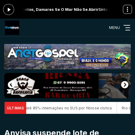
lly Santos, Damares Se O Mar Não Se Abrir
Sintonia Gospel das 00:00
MENU
m até 85% internações no SUS por fibrose cística
ÚLTIMAS
Rio concentra qu
Anvisa suspende lote de