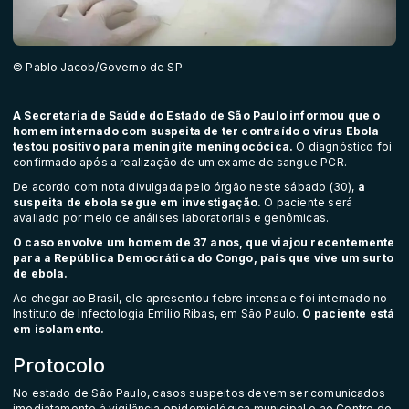
© Pablo Jacob/Governo de SP
A Secretaria de Saúde do Estado de São Paulo informou que o
homem internado com suspeita de ter contraído o vírus Ebola
testou positivo para meningite meningocócica.
O diagnóstico foi
confirmado após a realização de um exame de sangue PCR.
De acordo com nota divulgada pelo órgão neste sábado (30),
a
suspeita de ebola segue em investigação.
O paciente será
avaliado por meio de análises laboratoriais e genômicas.
O caso envolve um
homem de 37 anos
, que viajou recentemente
para a República Democrática do Congo, país que vive um surto
de ebola.
Ao chegar ao Brasil, ele apresentou febre intensa e foi internado no
Instituto de Infectologia Emílio Ribas, em São Paulo.
O paciente está
em isolamento.
Protocolo
No estado de São Paulo,
casos suspeitos devem ser comunicados
imediatamente à vigilância epidemiológica municipal e ao Centro de