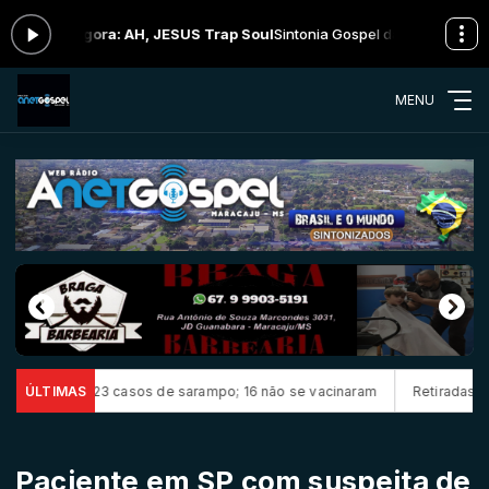
ando agora: AH, JESUS Trap Soul
Sintonia Gospel das 00:00 às 13:00 
MENU
irma 23 casos de sarampo; 16 não se vacinaram
ÚLTIMAS
Retiradas da poupanç
Paciente em SP com suspeita de