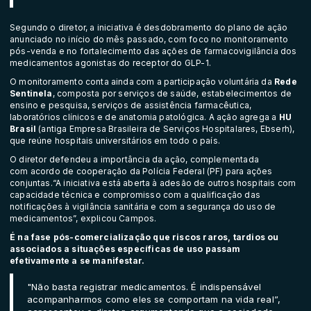
Segundo o diretor, a iniciativa é desdobramento do plano de ação
anunciado no início do mês passado, com foco no monitoramento
pós-venda e no fortalecimento das ações de farmacovigilância dos
medicamentos agonistas do receptor do GLP-1.
O monitoramento conta ainda com a participação voluntária da
Rede
Sentinela
, composta por serviços de saúde, estabelecimentos de
ensino e pesquisa, serviços de assistência farmacêutica,
laboratórios clínicos e de anatomia patológica. A ação agrega a
HU
Brasil
(antiga Empresa Brasileira de Serviços Hospitalares, Ebserh),
que reúne hospitais universitários em todo o país.
O diretor defendeu a importância da ação, complementada
com
acordo de cooperação
da Polícia Federal (PF) para ações
conjuntas.“A iniciativa está aberta à adesão de outros hospitais com
capacidade técnica e compromisso com a qualificação das
notificações à vigilância sanitária e com a segurança do uso de
medicamentos”, explicou Campos.
É na fase pós-comercialização que riscos raros, tardios ou
associados a situações específicas de uso passam
efetivamente a se manifestar.
"Não basta registrar medicamentos. É indispensável
acompanharmos como eles se comportam na vida real”,