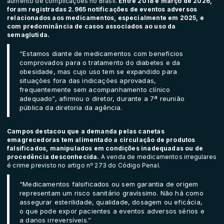
aumento de complicações no Brasil.
Entre 2018 e março de 2026,
foram registradas 2.965 notificações de eventos adversos
relacionados aos medicamentos, especialmente em 2025, e
com predominância de casos associados ao uso da
semaglutida.
“Estamos diante de medicamentos com benefícios
comprovados para o tratamento do diabetes e da
obesidade, mas cujo uso tem se expandido para
situações fora das indicações aprovadas,
frequentemente sem acompanhamento clínico
adequado”, afirmou o diretor, durante a 7ª reunião
pública da diretoria da agência.
Campos destacou que a demanda pelas canetas
emagrecedoras tem alimentado a circulação de produtos
falsificados, manipulados em condições inadequadas ou de
procedência desconhecida.
A venda de medicamentos irregulares
é
crime previsto no artigo nº 273 do Código Penal
.
“Medicamentos falsificados ou sem garantia de origem
representam um risco sanitário gravíssimo. Não há como
assegurar esterilidade, qualidade, dosagem ou eficácia,
o que pode expor pacientes a eventos adversos sérios e
a danos irreversíveis.”