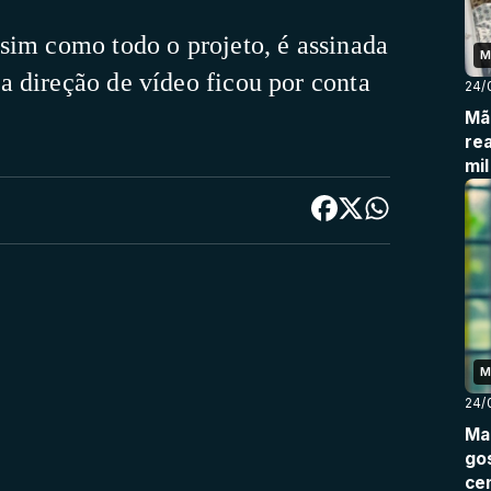
sim como todo o projeto, é assinada
M
a direção de vídeo ficou por conta
24/
Mã
re
mi
M
24/
Ma
go
ce