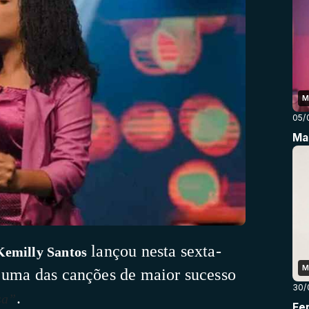
M
05/
Mar
lançou nesta sexta-
Kemilly Santos
M
e uma das canções de maior sucesso
30/
.
sa”
Fe