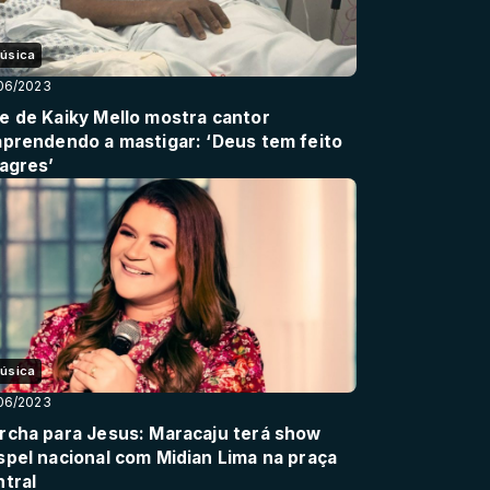
úsica
06/2023
e de Kaiky Mello mostra cantor
aprendendo a mastigar: ‘Deus tem feito
lagres’
úsica
06/2023
rcha para Jesus: Maracaju terá show
spel nacional com Midian Lima na praça
ntral