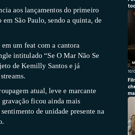
to
cia aos lançamentos do primeiro
 em São Paulo, sendo a quinta, de
 em um feat com a cantora
ngle intitulado “Se O Mar Não Se
M
jeto de Kemilly Santos e já
10/
 streams.
Fi
ch
roupagem atual, leve e marcante
ma
 gravação ficou ainda mais
 sentimento de unidade presente na
o.