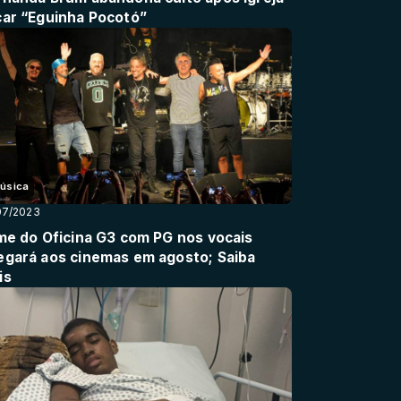
car “Eguinha Pocotó”
úsica
07/2023
lme do Oficina G3 com PG nos vocais
egará aos cinemas em agosto; Saiba
is