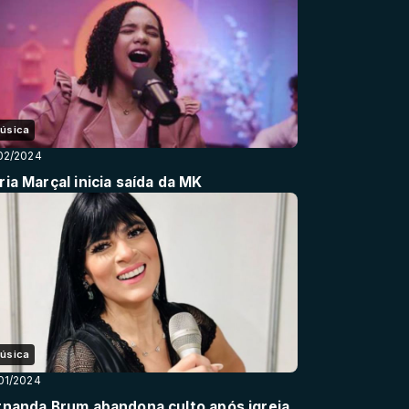
úsica
02/2024
ia Marçal inicia saída da MK
úsica
01/2024
rnanda Brum abandona culto após igreja