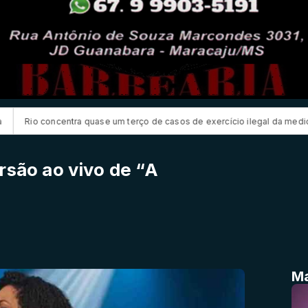
ase um terço de casos de exercício ilegal da medicina
CNC: endivida
rsão ao vivo de “A
Ma